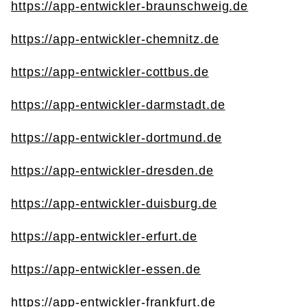
https://app-entwickler-braunschweig.de
https://app-entwickler-chemnitz.de
https://app-entwickler-cottbus.de
https://app-entwickler-darmstadt.de
https://app-entwickler-dortmund.de
https://app-entwickler-dresden.de
https://app-entwickler-duisburg.de
https://app-entwickler-erfurt.de
https://app-entwickler-essen.de
https://app-entwickler-frankfurt.de