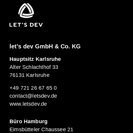
let’s dev GmbH & Co. KG
Hauptsitz Karlsruhe
Alter Schlachthof 33
76131 Karlsruhe
+49 721 26 67 65 0
contact@letsdev.de
www.letsdev.de
Büro Hamburg
Eimsbütteler Chaussee 21