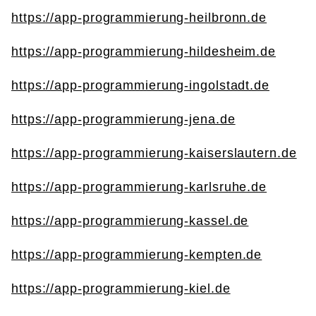
https://app-programmierung-heilbronn.de
https://app-programmierung-hildesheim.de
https://app-programmierung-ingolstadt.de
https://app-programmierung-jena.de
https://app-programmierung-kaiserslautern.de
https://app-programmierung-karlsruhe.de
https://app-programmierung-kassel.de
https://app-programmierung-kempten.de
https://app-programmierung-kiel.de