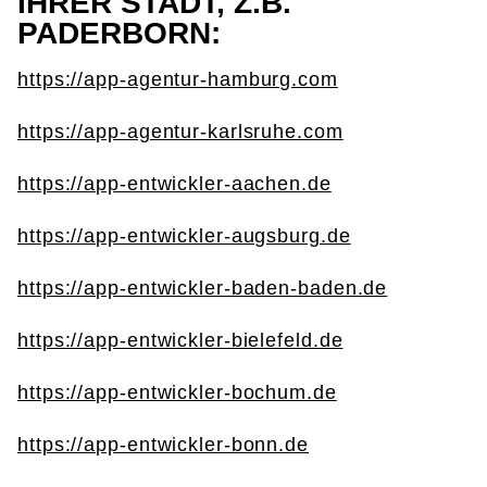
IHRER STADT, Z.B.
PADERBORN:
https://app-agentur-hamburg.com
https://app-agentur-karlsruhe.com
https://app-entwickler-aachen.de
https://app-entwickler-augsburg.de
https://app-entwickler-baden-baden.de
https://app-entwickler-bielefeld.de
https://app-entwickler-bochum.de
https://app-entwickler-bonn.de