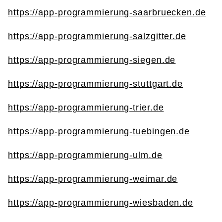
https://app-programmierung-saarbruecken.de
https://app-programmierung-salzgitter.de
https://app-programmierung-siegen.de
https://app-programmierung-stuttgart.de
https://app-programmierung-trier.de
https://app-programmierung-tuebingen.de
https://app-programmierung-ulm.de
https://app-programmierung-weimar.de
https://app-programmierung-wiesbaden.de