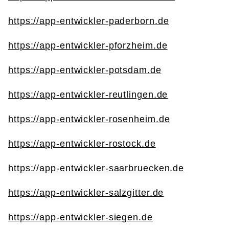
https://app-entwickler-paderborn.de
https://app-entwickler-pforzheim.de
https://app-entwickler-potsdam.de
https://app-entwickler-reutlingen.de
https://app-entwickler-rosenheim.de
https://app-entwickler-rostock.de
https://app-entwickler-saarbruecken.de
https://app-entwickler-salzgitter.de
https://app-entwickler-siegen.de