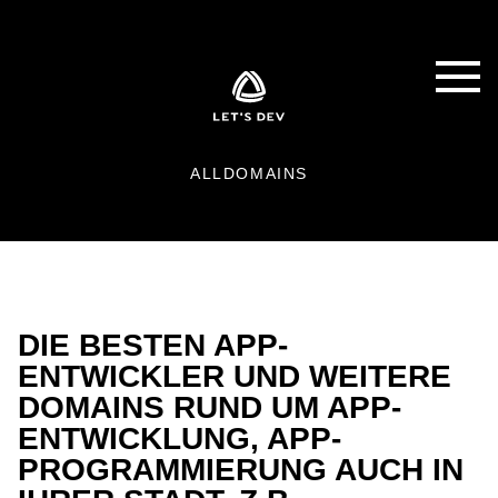
ALLDOMAINS
DIE BESTEN APP-
ENTWICKLER UND WEITERE
DOMAINS RUND UM APP-
ENTWICKLUNG, APP-
PROGRAMMIERUNG AUCH IN